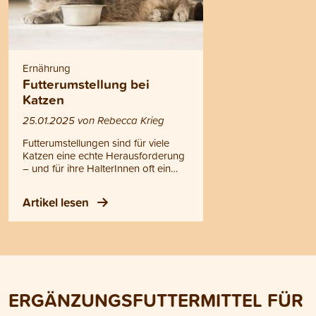
Ernährung
Futterumstellung bei
Katzen
25.01.2025 von Rebecca Krieg
Futterumstellungen sind für viele
Katzen eine echte Herausforderung
– und für ihre HalterInnen oft ein
Geduldsspiel. Ob Prägung,
Mäkeligkeit oder Gewohnheit –
Artikel lesen
beim Fressen haben Katzen ihren
eigenen Kopf. Zudem sind sie
Feinschmecker und haben ganz
individuelle Vorlieben, wenn es um
ihr Futter geht. Während manche
Stubentiger die Abwechslung
lieben, bevorzugen andere stets das
ERGÄNZUNGSFUTTERMITTEL FÜR
gleiche Futter. In diesem Blogartikel
erfährst du, wie du die