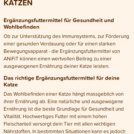
KATZEN
Futterumstellung Schritt für Schritt
meisterst und dabei die Gesundheit
und das Wohlbefinden deiner Katze
unterstützt.
Ergänzungsfuttermittel für Gesundheit und
Wohlbefinden
Ob zur Unterstützung des Immunsystems, zur Förderung
einer gesunden Verdauung oder für einen starken
Bewegungsapparat - die Ergänzungsfuttermittel von
ANiFiT können einen wertvollen Beitrag zu einer
ausgewogenen Ernährung deiner Katze leisten.
Das richtige Ergänzungsfuttermittel für deine
Katze
Das Wohlbefinden einer Katze hängt massgeblich von
ihrer Ernährung ab. Eine natürliche und ausgewogene
Ernährung ist die beste Grundlage für Gesundheit und
Vitalität. Hochwertiges Futter mit einem hohen
Fleischanteil versorgt dein Tier mit allen wichtigen
Nährstoffen. In bestimmten Situationen kann es jedoch